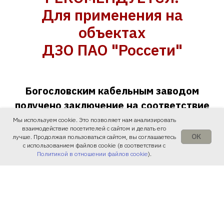
Для применения на
объектах
ДЗО ПАО "Россети"
Б
огословским кабельным заводом
получено заключение на соответствие
техническим требованиям
Мы используем cookie. Это позволяет нам анализировать
взаимодействие посетителей с сайтом и делать его
ПАО «РОССЕТИ» нашей продукции и
ОК
лучше. Продолжая пользоваться сайтом, вы соглашаетесь
с использованием файлов cookie (в соответствии с
рекомендовано ее применение на
Политикой в отношении файлов cookie
).
объектах ДЗО ПАО «РОССЕТИ».
О нас
Общество с ограниченной ответственностью "Богословский